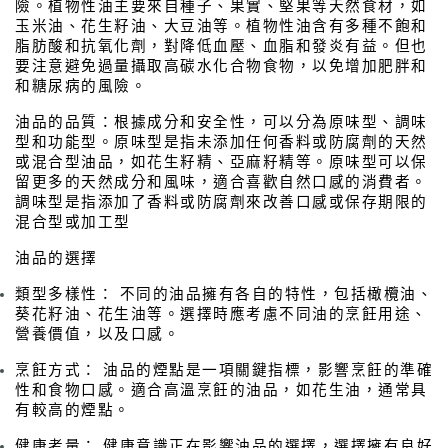
險。植物性油主要來自種子、果實、堅果等天然食材，如
玉米油、花生籽油、大豆油等。植物性油含有多種不飽和
脂肪酸和抗氧化劑，對降低血壓、血脂和發炎有益。但也
要注意避免過量攝取高碳水化合物食物，以免增加肥胖和
和糖尿病的風險。
油品的品質：根據成分和安全性，可以分為原味型、調味
型和功能型。原味型是指未添加任何香料或防腐劑的天然
或混合型油品，如花生籽精、亞麻籽精等。原味型可以保
留更多的天然成分和風味，適合喜歡自然口感的消費者。
調味型是指添加了香料或防腐劑來改善口感或保存期限的
混合型或加工型
油品的選擇
類型多樣性： 不同的油品擁有各自的特性，包括橄欖油、
葵花籽油、花生油等。選擇時應考慮不同油的烹飪用途、
營養價值，以及口感。​
烹飪方式： 油品的煙點是一項關鍵指標，影響烹飪的準確
性和食物口感。適合高溫烹飪的油品，如花生油，通常具
有較高的煙點。​​
健康考量： 健康意識正在影響油品的選擇，選擇擁有良好